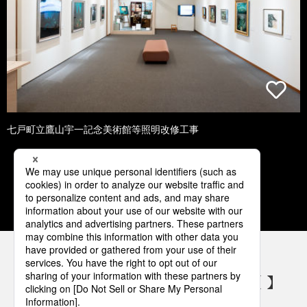
七戸町立鷹山宇一記念美術館等照明改修工事
1
2
3
4
5
パナソニックの電気設備 SNSアカウント