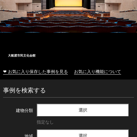
大船渡市民文化会館
❤ お気に入り保存した事例を見る
お気に入り機能について
事例を検索する
選択
建物分類
指定なし
選択
地域