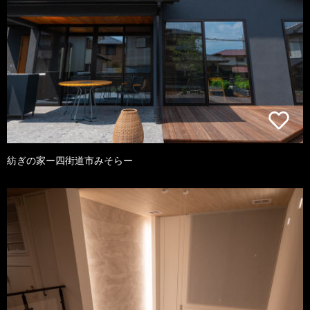
紡ぎの家ー四街道市みそらー