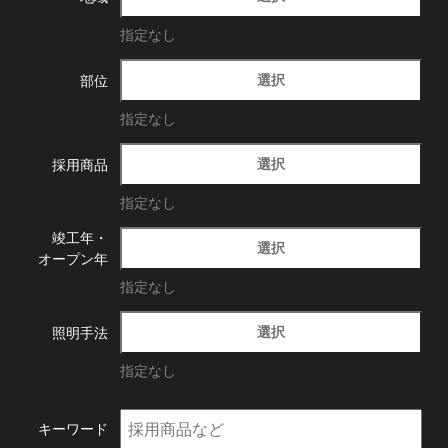
指定なし
選択
部位
指定なし
選択
採用商品
指定なし
竣工年・
選択
オープン年
指定なし
選択
照明手法
指定なし
キーワード