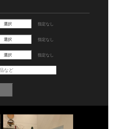
選択
指定なし
選択
指定なし
選択
指定なし