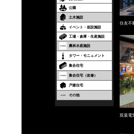
公園
土木施設
住友不
イベント・仮設施設
工場・倉庫・生産施設
農林水産施設
タワー・モニュメント
集合住宅
集合住宅（改修）
戸建住宅
その他
双葉電