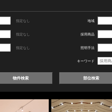
指定なし
地域
指定なし
採用商品
指定なし
照明手法
キーワード
物件検索
部位検索