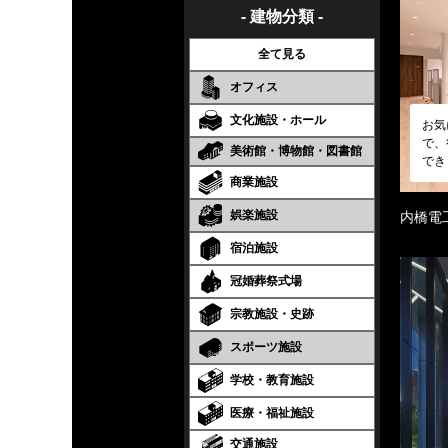
- 建物分類 -
全て見る
オフィス
文化施設・ホール
お気
で、
美術館・博物館・図書館
でき
商業施設
娯楽施設
内橋電
宿泊施設
冠婚葬祭式場
宗教施設・史跡
スポーツ施設
学校・教育施設
医療・福祉施設
交通施設