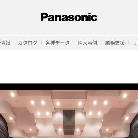
品情報
カタログ
各種データ
納入事例
業務支援
サ