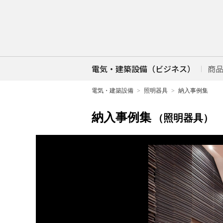
電気・建築設備（ビジネス）
商
電気・建築設備
照明器具
納入事例集
納入事例集
（照明器具）