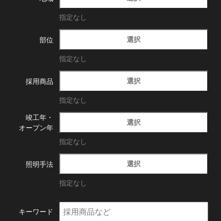
指定なし
選択
部位
指定なし
選択
採用商品
指定なし
竣工年・
選択
オープン年
指定なし
選択
照明手法
指定なし
キーワード