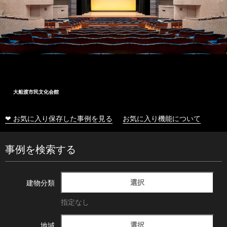
大船渡市民文化会館
❤ お気に入り保存した事例を見る
お気に入り機能について
事例を検索する
選択
建物分類
指定なし
選択
地域