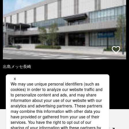
出島メッセ長崎
2
3
4
5
6
パナソニックの電気設備 SNSアカウント