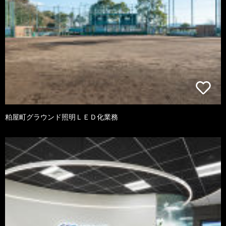
粕屋町グラウンド照明ＬＥＤ化業務