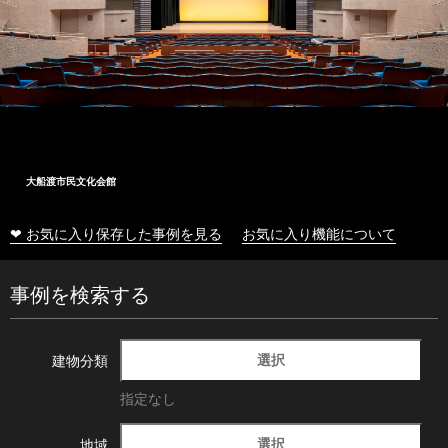
大船渡市民文化会館
❤ お気に入り保存した事例を見る
お気に入り機能について
事例を検索する
選択
建物分類
指定なし
選択
地域