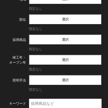
指定なし
選択
部位
指定なし
選択
採用商品
指定なし
竣工年・
選択
オープン年
指定なし
選択
照明手法
指定なし
キーワード