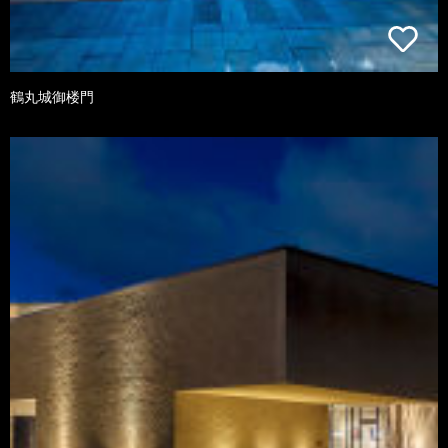
鶴丸城御楼門