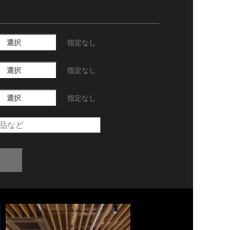
選択
指定なし
選択
指定なし
選択
指定なし