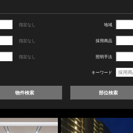
指定なし
地域
指定なし
採用商品
指定なし
照明手法
キーワード
物件検索
部位検索