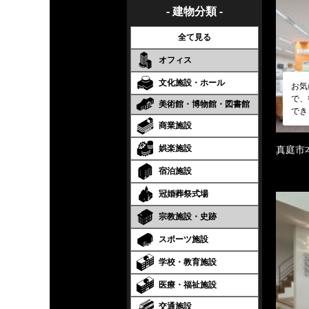
- 建物分類 -
全て見る
オフィス
文化施設・ホール
お気
で、
美術館・博物館・図書館
でき
商業施設
娯楽施設
真庭市
宿泊施設
冠婚葬祭式場
宗教施設・史跡
スポーツ施設
学校・教育施設
医療・福祉施設
交通施設