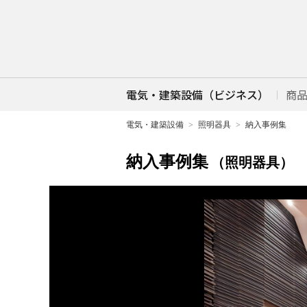
電気・建築設備（ビジネス）
商
電気・建築設備
照明器具
納入事例集
納入事例集
（照明器具）