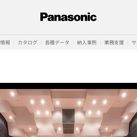
品情報
カタログ
各種データ
納入事例
業務支援
サ