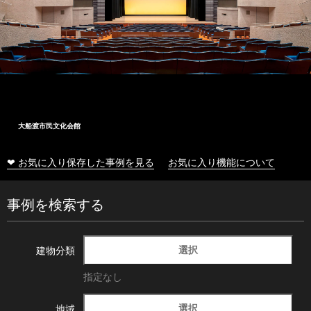
大船渡市民文化会館
❤ お気に入り保存した事例を見る
お気に入り機能について
事例を検索する
選択
建物分類
指定なし
選択
地域