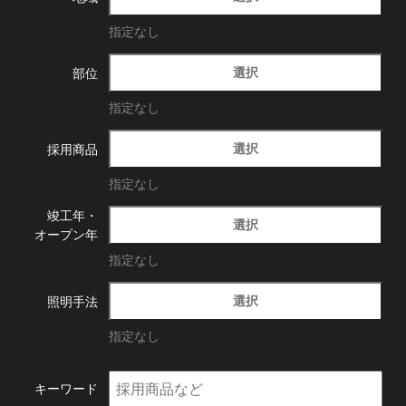
指定なし
選択
部位
指定なし
選択
採用商品
指定なし
竣工年・
選択
オープン年
指定なし
選択
照明手法
指定なし
キーワード