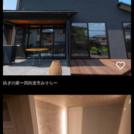
紡ぎの家ー四街道市みそらー