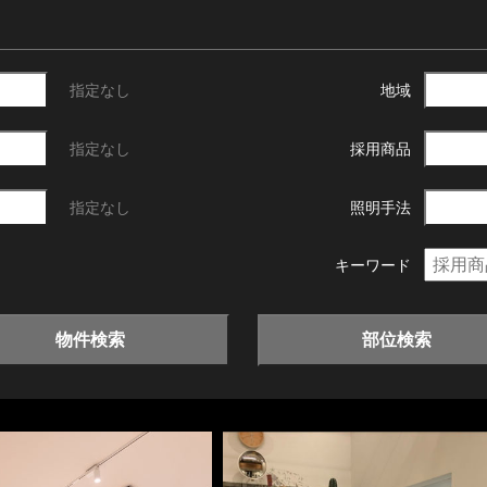
指定なし
地域
指定なし
採用商品
指定なし
照明手法
キーワード
物件検索
部位検索