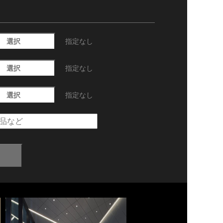
選択
指定なし
選択
指定なし
選択
指定なし