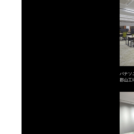
パナソ
郡山工