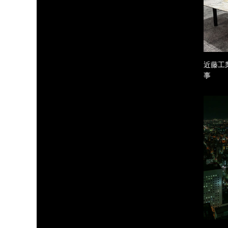
近藤工
事