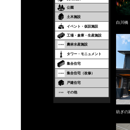
公園
土木施設
白川橋
イベント・仮設施設
工場・倉庫・生産施設
農林水産施設
タワー・モニュメント
集合住宅
集合住宅（改修）
戸建住宅
その他
紡ぎの