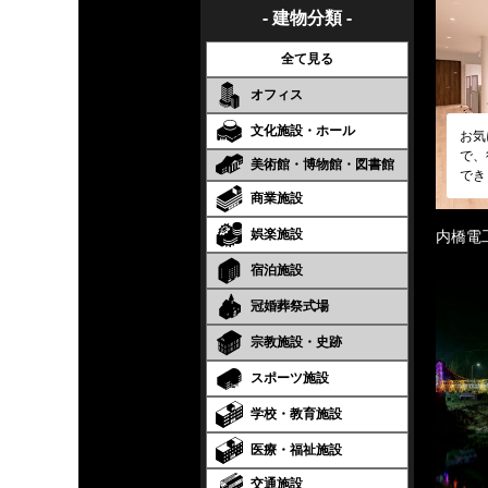
- 建物分類 -
全て見る
オフィス
文化施設・ホール
お気
で、
美術館・博物館・図書館
でき
商業施設
娯楽施設
内橋電
宿泊施設
冠婚葬祭式場
宗教施設・史跡
スポーツ施設
学校・教育施設
医療・福祉施設
交通施設