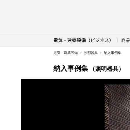
電気・建築設備（ビジネス）
商
電気・建築設備
照明器具
納入事例集
納入事例集
（照明器具）