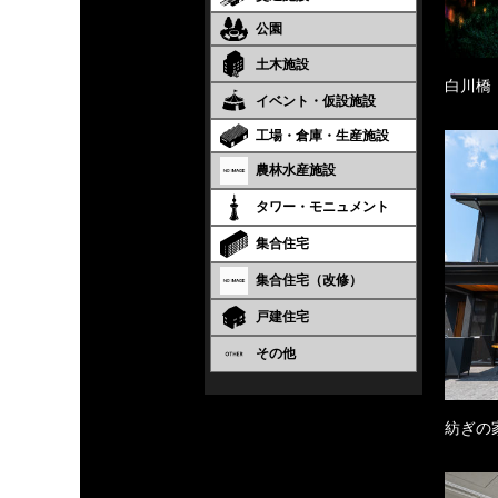
公園
土木施設
白川橋
イベント・仮設施設
工場・倉庫・生産施設
農林水産施設
タワー・モニュメント
集合住宅
集合住宅（改修）
戸建住宅
その他
紡ぎの