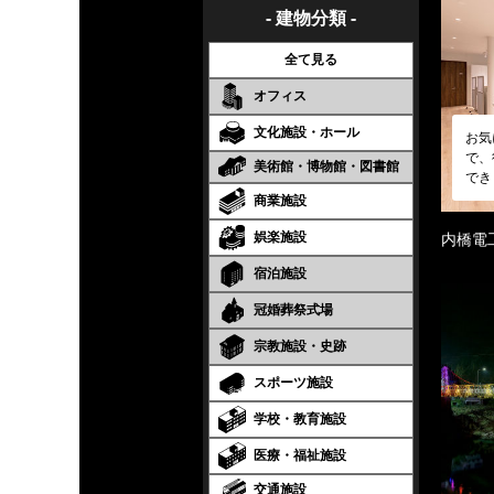
- 建物分類 -
全て見る
オフィス
文化施設・ホール
お気
で、
美術館・博物館・図書館
でき
商業施設
娯楽施設
内橋電
宿泊施設
冠婚葬祭式場
宗教施設・史跡
スポーツ施設
学校・教育施設
医療・福祉施設
交通施設