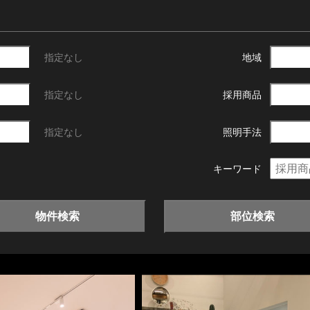
指定なし
地域
指定なし
採用商品
指定なし
照明手法
キーワード
物件検索
部位検索