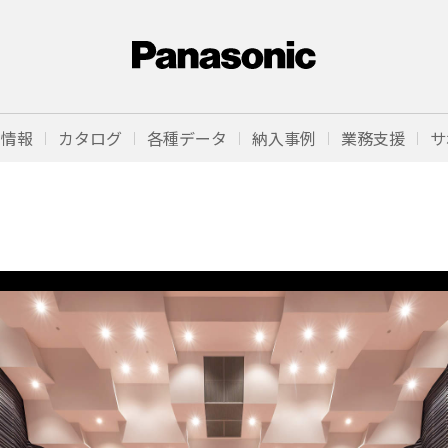
品情報
カタログ
各種データ
納入事例
業務支援
サ