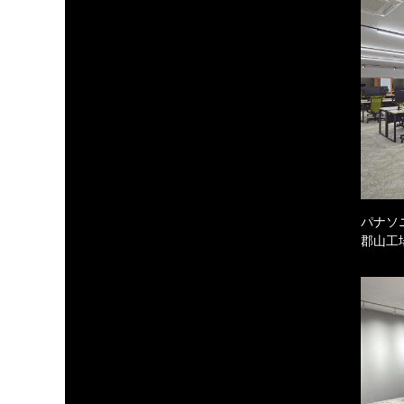
パナソ
郡山工