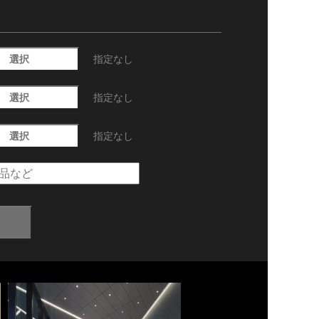
選択
指定なし
選択
指定なし
選択
指定なし