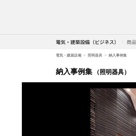
電気・建築設備（ビジネス）
商
電気・建築設備
照明器具
納入事例集
納入事例集
（照明器具）