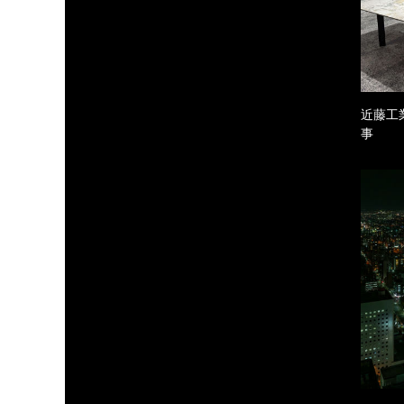
近藤工
事