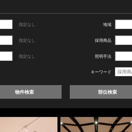
指定なし
地域
指定なし
採用商品
指定なし
照明手法
キーワード
物件検索
部位検索