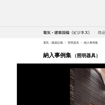
電気・建築設備（ビジネス）
商
電気・建築設備
照明器具
納入事例集
納入事例集
（照明器具）