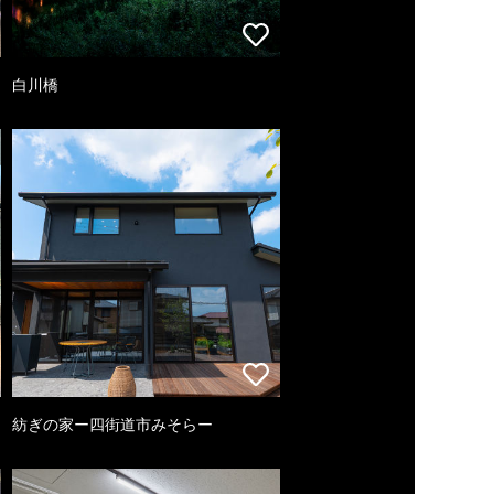
白川橋
紡ぎの家ー四街道市みそらー