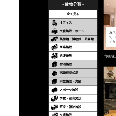
- 建物分類 -
全て見る
オフィス
文化施設・ホール
お気
で、
美術館・博物館・図書館
でき
商業施設
娯楽施設
内橋電
宿泊施設
冠婚葬祭式場
宗教施設・史跡
スポーツ施設
学校・教育施設
医療・福祉施設
交通施設