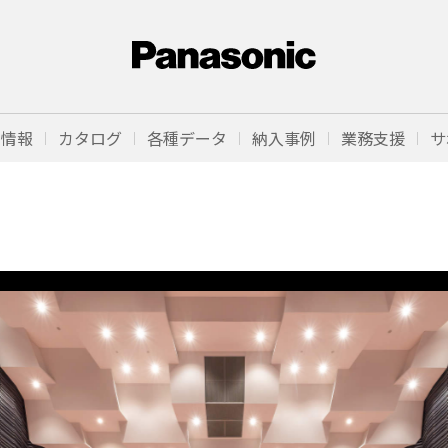
品情報
カタログ
各種データ
納入事例
業務支援
サ