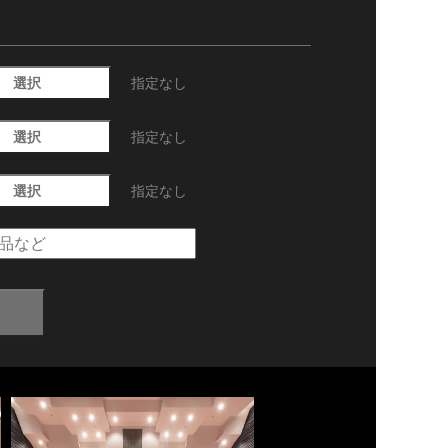
選択
指定なし
選択
指定なし
選択
指定なし