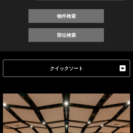
物件検索
部位検索
クイックソート