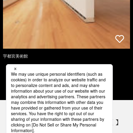
宇都宮美術館
1
2
3
4
5
パナソニックの電気設備 SNSアカウント