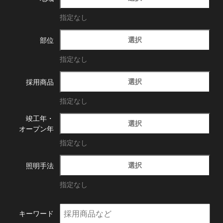
指定なし
選択
部位
指定なし
選択
採用商品
指定なし
竣工年・
選択
オープン年
指定なし
選択
照明手法
指定なし
キーワード