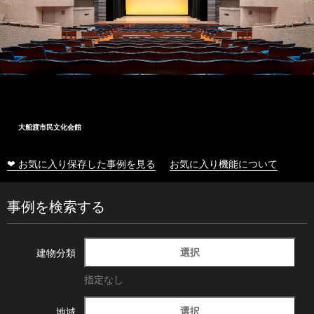
大船渡市民文化会館
❤ お気に入り保存した事例を見る
お気に入り機能について
事例を検索する
選択
建物分類
指定なし
選択
地域