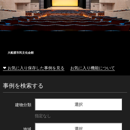
大船渡市民文化会館
❤ お気に入り保存した事例を見る
お気に入り機能について
事例を検索する
選択
建物分類
指定なし
選択
地域