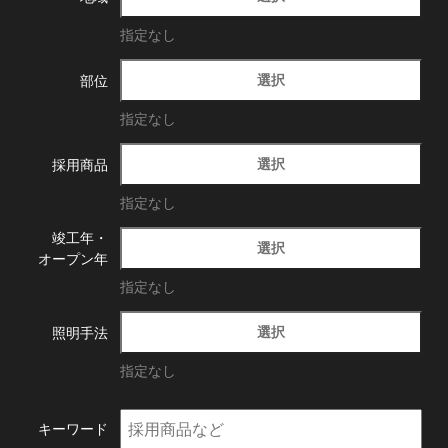
指定なし
選択
部位
指定なし
選択
採用商品
指定なし
竣工年・
選択
オープン年
指定なし
選択
照明手法
指定なし
キーワード