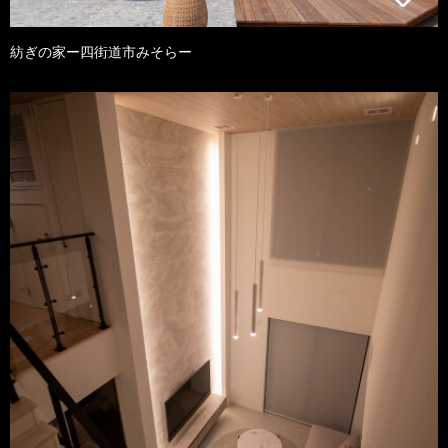
紡ぎの家ー四街道市みそらー