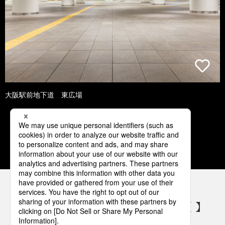
大阪駅前地下道 東広場
1
2
3
4
5
パナソニックの電気設備 SNSアカウント