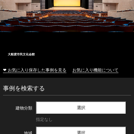
大船渡市民文化会館
❤ お気に入り保存した事例を見る
お気に入り機能について
事例を検索する
選択
建物分類
指定なし
選択
地域