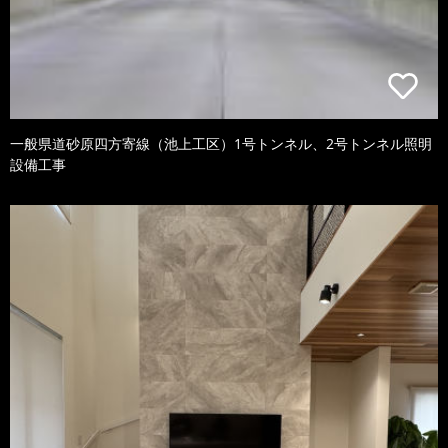
一般県道砂原四方寄線（池上工区）1号トンネル、2号トンネル照明
設備工事