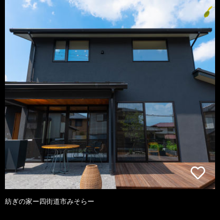
紡ぎの家ー四街道市みそらー