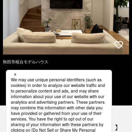
秋田市桜台モデルハウス
1
2
3
4
5
パナソニックの電気設備 SNSアカウント