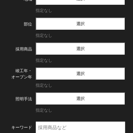
指定なし
選択
部位
指定なし
選択
採用商品
指定なし
竣工年・
選択
オープン年
指定なし
選択
照明手法
指定なし
キーワード