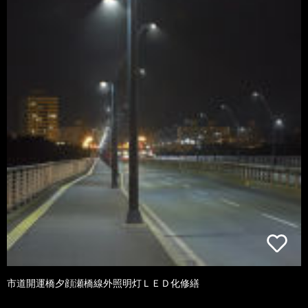
市道開運橋夕顔瀬橋線外照明灯ＬＥＤ化修繕