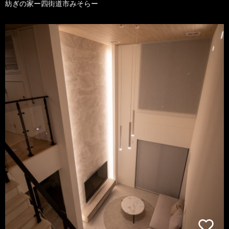
紡ぎの家ー四街道市みそらー