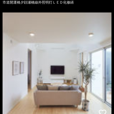
市道開運橋夕顔瀬橋線外照明灯ＬＥＤ化修繕