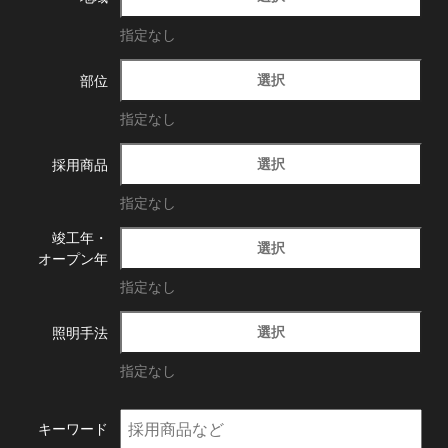
指定なし
選択
部位
指定なし
選択
採用商品
指定なし
竣工年・
選択
オープン年
指定なし
選択
照明手法
指定なし
キーワード