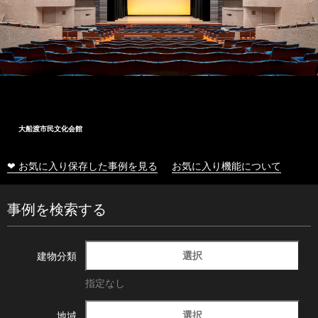
大船渡市民文化会館
❤ お気に入り保存した事例を見る
お気に入り機能について
事例を検索する
選択
建物分類
指定なし
選択
地域