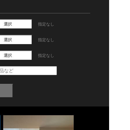
選択
指定なし
選択
指定なし
選択
指定なし