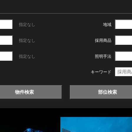
指定なし
地域
指定なし
採用商品
指定なし
照明手法
キーワード
物件検索
部位検索