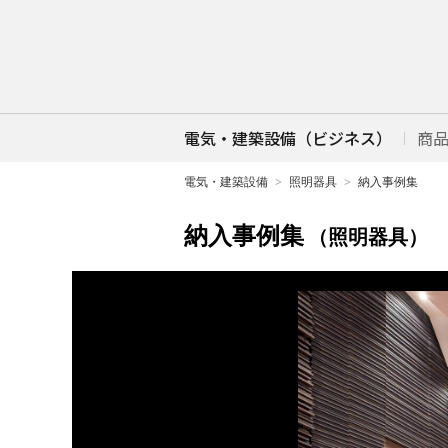
電気・建築設備（ビジネス）
商
電気・建築設備
照明器具
納入事例集
納入事例集
（照明器具）