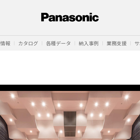
品情報
カタログ
各種データ
納入事例
業務支援
サ