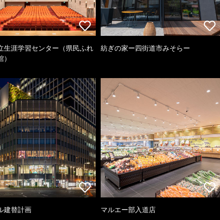
立生涯学習センター（県民ふれ
紡ぎの家ー四街道市みそらー
館）
ル建替計画
マルエー部入道店