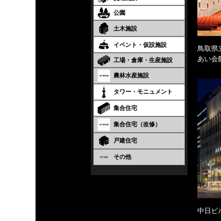
公園
土木施設
イベント・仮設施設
鳥取県
あい会
工場・倉庫・生産施設
農林水産施設
タワー・モニュメント
集合住宅
集合住宅（改修）
戸建住宅
その他
中日ビ