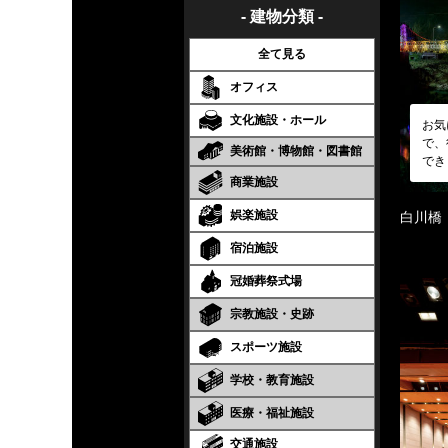
- 建物分類 -
全て見る
オフィス
文化施設・ホール
お気
で、
美術館・博物館・図書館
でき
商業施設
娯楽施設
白川橋
宿泊施設
冠婚葬祭式場
宗教施設・史跡
スポーツ施設
学校・教育施設
医療・福祉施設
交通施設