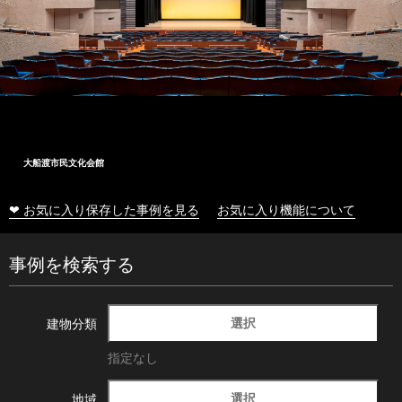
大船渡市民文化会館
❤ お気に入り保存した事例を見る
お気に入り機能について
事例を検索する
選択
建物分類
指定なし
選択
地域