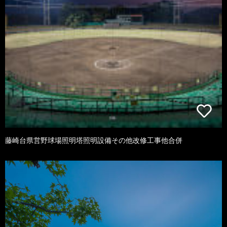
藤崎台県営野球場照明塔照明設備その他改修工事他合併