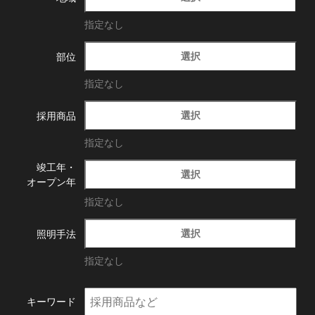
指定なし
選択
部位
指定なし
選択
採用商品
指定なし
竣工年・
選択
オープン年
指定なし
選択
照明手法
指定なし
キーワード