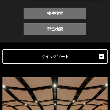
物件検索
部位検索
クイックソート