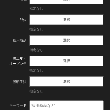
指定なし
選択
部位
指定なし
選択
採用商品
指定なし
竣工年・
選択
オープン年
指定なし
選択
照明手法
指定なし
キーワード