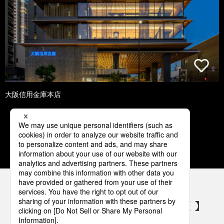
大阪信用金庫本店
1
2
3
4
5
パナソニックの電気設備 SNSアカウント