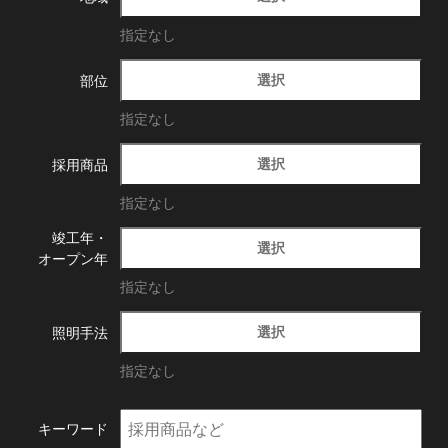
指定なし
選択
部位
指定なし
選択
採用商品
指定なし
竣工年・
選択
オープン年
指定なし
選択
照明手法
指定なし
キーワード