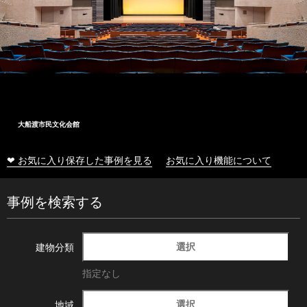
大船渡市民文化会館
❤ お気に入り保存した事例を見る
お気に入り機能について
事例を検索する
選択
建物分類
指定なし
選択
地域