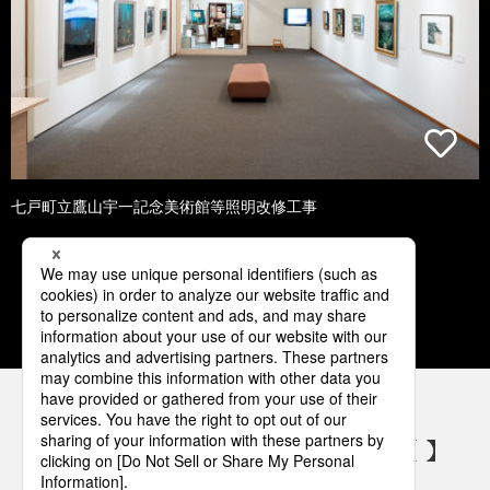
七戸町立鷹山宇一記念美術館等照明改修工事
1
2
3
4
5
パナソニックの電気設備 SNSアカウント