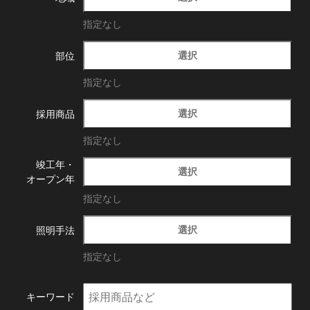
指定なし
選択
部位
指定なし
選択
採用商品
指定なし
竣工年・
選択
オープン年
指定なし
選択
照明手法
指定なし
キーワード