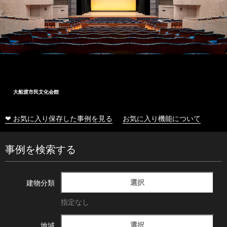
大船渡市民文化会館
❤ お気に入り保存した事例を見る
お気に入り機能について
事例を検索する
選択
建物分類
指定なし
選択
地域