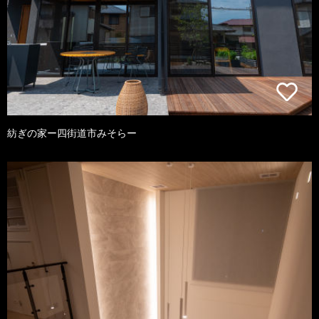
紡ぎの家ー四街道市みそらー