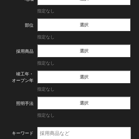
指定なし
選択
部位
指定なし
選択
採用商品
指定なし
竣工年・
選択
オープン年
指定なし
選択
照明手法
指定なし
キーワード