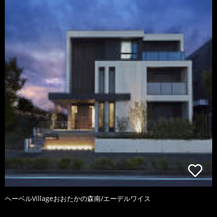
ヘーベルVillageおおたかの森南/エーデルワイス