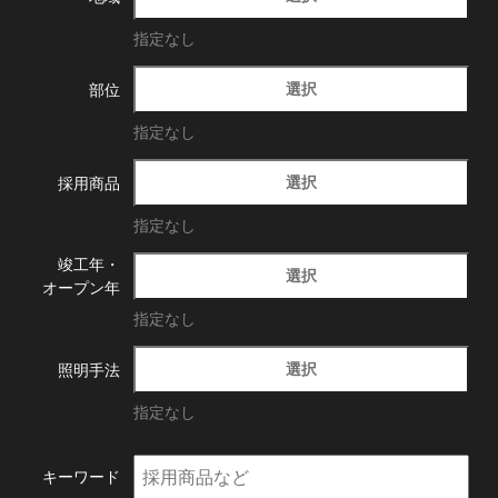
指定なし
選択
部位
指定なし
選択
採用商品
指定なし
竣工年・
選択
オープン年
指定なし
選択
照明手法
指定なし
キーワード