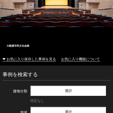
大船渡市民文化会館
❤ お気に入り保存した事例を見る
お気に入り機能について
事例を検索する
選択
建物分類
指定なし
選択
地域