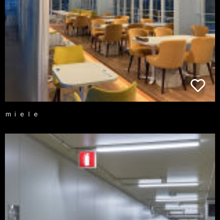
ｍｉｅｌｅ