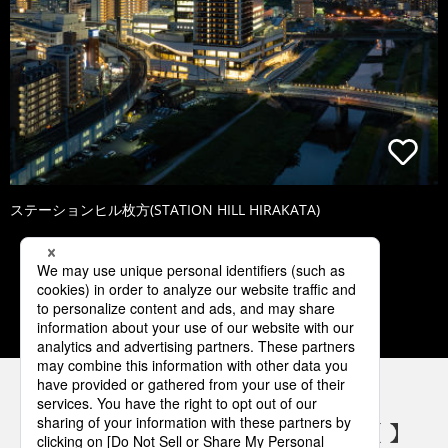
ステーションヒル枚方(STATION HILL HIRAKATA)
1
2
3
4
5
パナソニックの電気設備 SNSアカウント