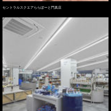
セントラルスクエアららぽーと門真店