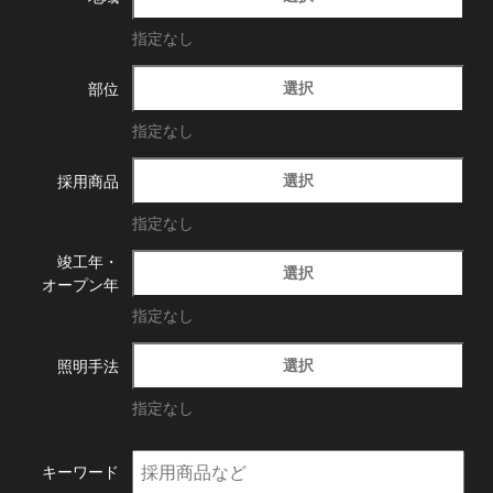
指定なし
選択
部位
指定なし
選択
採用商品
指定なし
竣工年・
選択
オープン年
指定なし
選択
照明手法
指定なし
キーワード