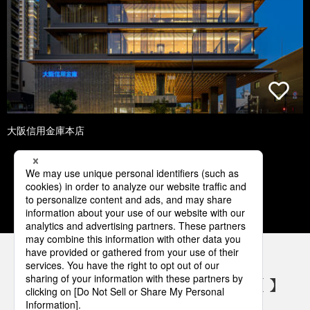
大阪信用金庫本店
1
2
3
4
5
パナソニックの電気設備 SNSアカウント