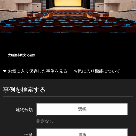
大船渡市民文化会館
❤ お気に入り保存した事例を見る
お気に入り機能について
事例を検索する
選択
建物分類
指定なし
選択
地域