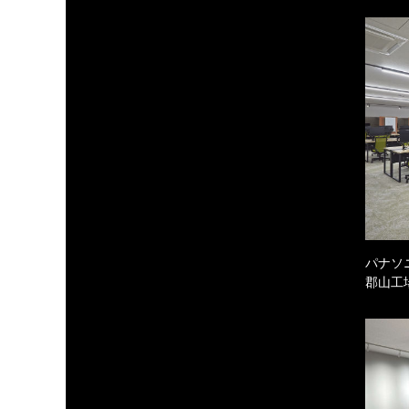
パナソ
郡山工