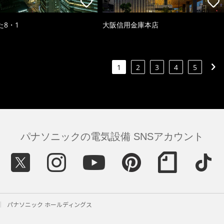
た8・1
大阪信用金庫本店
1
2
3
4
5
パナソニックの電気設備 SNSアカウント
パナソニック ホールディングス