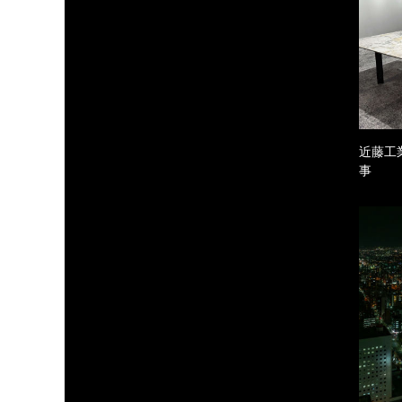
近藤工
事