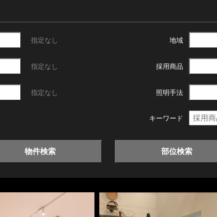
指定なし
地域
指定なし
採用商品
指定なし
照明手法
キーワード
物件検索
部位検索