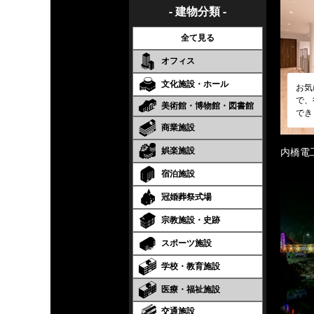
- 建物分類 -
全て見る
オフィス
文化施設・ホール
お気
で、
美術館・博物館・図書館
でき
商業施設
娯楽施設
内橋電
宿泊施設
冠婚葬祭式場
宗教施設・史跡
スポーツ施設
学校・教育施設
医療・福祉施設
交通施設