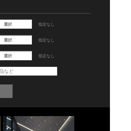
選択
指定なし
選択
指定なし
選択
指定なし