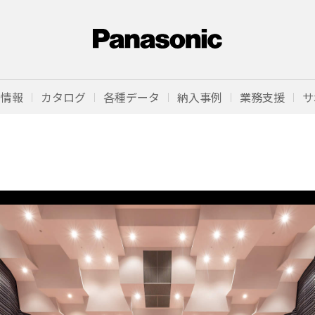
品情報
カタログ
各種データ
納入事例
業務支援
サ