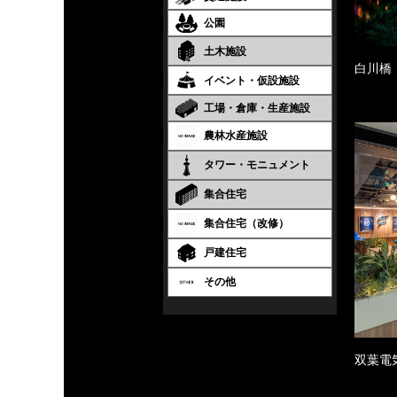
公園
土木施設
白川橋
イベント・仮設施設
工場・倉庫・生産施設
農林水産施設
タワー・モニュメント
集合住宅
集合住宅（改修）
戸建住宅
その他
双葉電