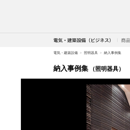
電気・建築設備（ビジネス）
商
電気・建築設備
照明器具
納入事例集
納入事例集
（照明器具）