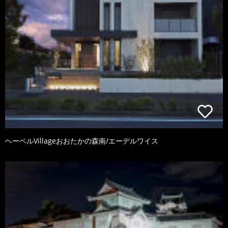
ヘーベルVillageおおたかの森南/エーデルワイス