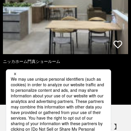
ニッカホーム門真ショールーム
1
2
3
4
5
パナソニックの電気設備 SNSアカウント