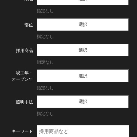
指定なし
選択
部位
指定なし
選択
採用商品
指定なし
竣工年・
選択
オープン年
指定なし
選択
照明手法
指定なし
キーワード