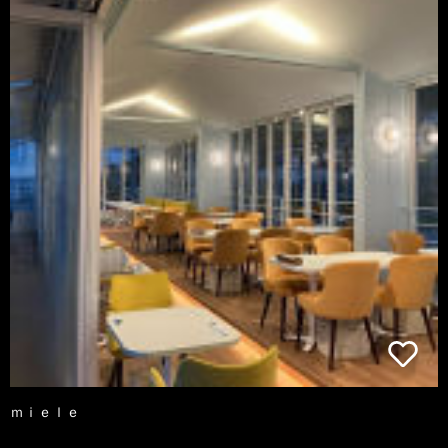
ｍｉｅｌｅ