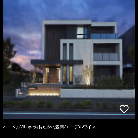
ヘーベルVillageおおたかの森南/エーデルワイス