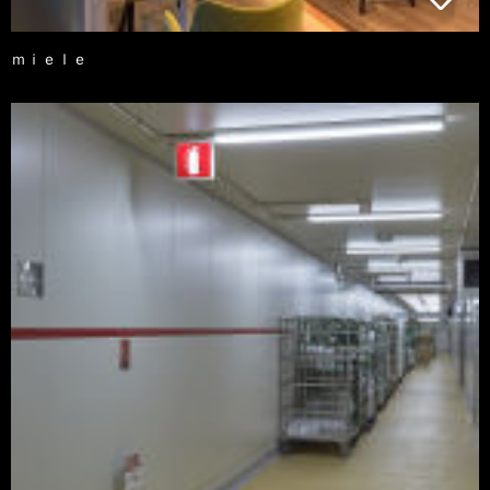
ｍｉｅｌｅ