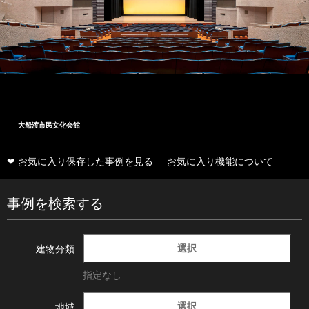
大船渡市民文化会館
❤ お気に入り保存した事例を見る
お気に入り機能について
事例を検索する
選択
建物分類
指定なし
選択
地域