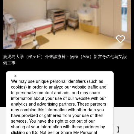
鹿児島大学（桜ヶ丘）外来診療棟・病棟（A棟）新営その他電気設
備工事
1
2
3
4
5
パナソニックの電気設備 SNSアカウント