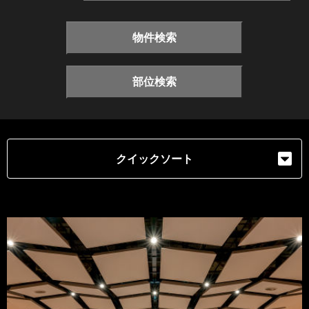
物件検索
部位検索
クイックソート