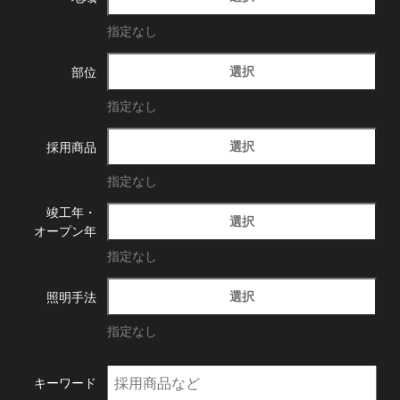
指定なし
選択
部位
指定なし
選択
採用商品
指定なし
竣工年・
選択
オープン年
指定なし
選択
照明手法
指定なし
キーワード