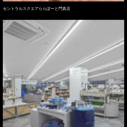
セントラルスクエアららぽーと門真店