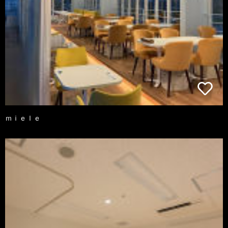
ｍｉｅｌｅ