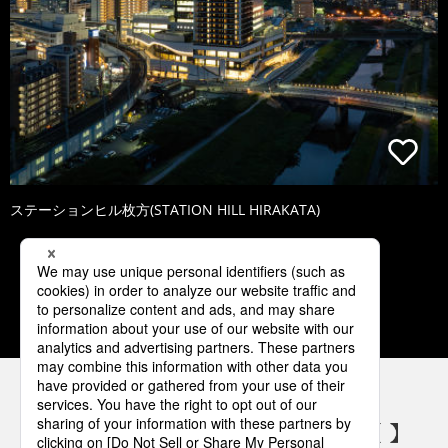
ステーションヒル枚方(STATION HILL HIRAKATA)
1
2
3
4
5
パナソニックの電気設備 SNSアカウント