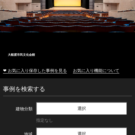
大船渡市民文化会館
❤ お気に入り保存した事例を見る
お気に入り機能について
事例を検索する
選択
建物分類
指定なし
選択
地域