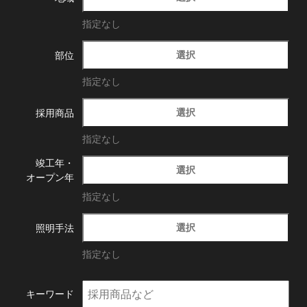
指定なし
選択
部位
指定なし
選択
採用商品
指定なし
竣工年・
選択
オープン年
指定なし
選択
照明手法
指定なし
キーワード