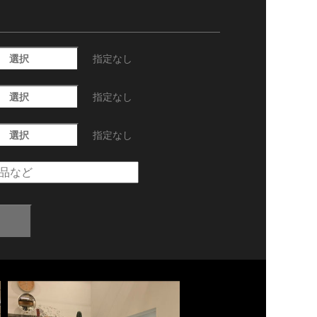
選択
指定なし
選択
指定なし
選択
指定なし