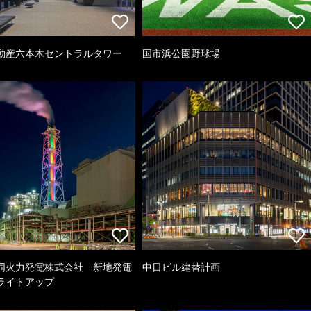
動産六本木セントラルタワー
国市浜公園野球場
同火力発電株式会社 新地発電
中日ビル建替計画
ライトアップ