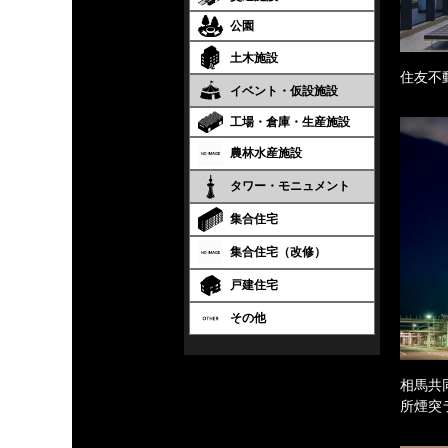
公園
土木施設
住友不
イベント・仮設施設
工場・倉庫・生産施設
農林水産施設
タワー・モニュメント
集合住宅
集合住宅（改修）
戸建住宅
その他
相馬共
所煙突