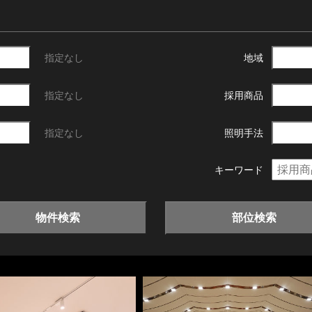
指定なし
地域
指定なし
採用商品
指定なし
照明手法
キーワード
物件検索
部位検索