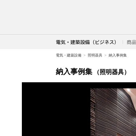
電気・建築設備（ビジネス）
商
電気・建築設備
照明器具
納入事例集
納入事例集
（照明器具）