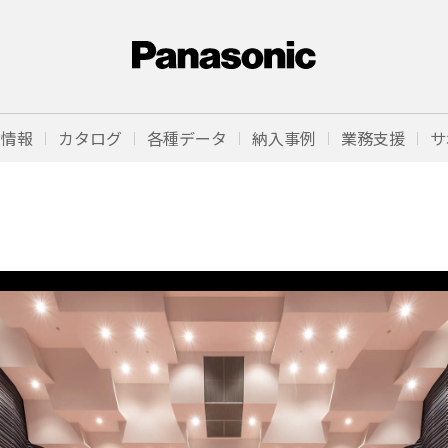
品情報
カタログ
各種データ
納入事例
業務支援
サ