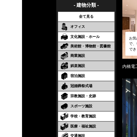
- 建物分類 -
全て見る
オフィス
文化施設・ホール
お気
で、
美術館・博物館・図書館
でき
商業施設
娯楽施設
内橋電
宿泊施設
冠婚葬祭式場
宗教施設・史跡
スポーツ施設
学校・教育施設
医療・福祉施設
交通施設