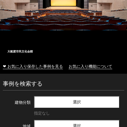
大船渡市民文化会館
❤ お気に入り保存した事例を見る
お気に入り機能について
事例を検索する
選択
建物分類
指定なし
選択
地域