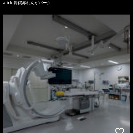
atick-舞鶴赤れんがパーク-