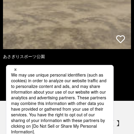
あさぎりスポーツ公園
1
2
3
4
5
パナソニックの電気設備 SNSアカウント