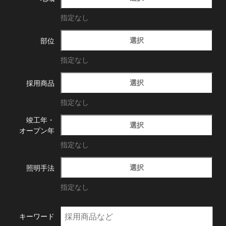
指定なし
選択
部位
指定なし
選択
採用商品
指定なし
竣工年・
選択
オープン年
指定なし
選択
照明手法
指定なし
キーワード