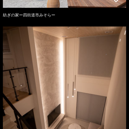
紡ぎの家ー四街道市みそらー