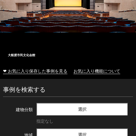
大船渡市民文化会館
❤ お気に入り保存した事例を見る
お気に入り機能について
事例を検索する
選択
建物分類
指定なし
選択
地域