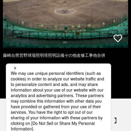
藤崎台県営野球場照明塔照明設備その他改修工事他合併
1
2
3
4
5
パナソニックの電気設備 SNSアカウント