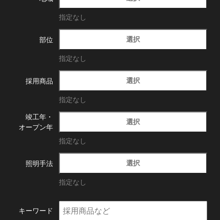
指定なし
選択
部位
指定なし
選択
採用商品
指定なし
竣工年・
選択
オープン年
指定なし
選択
照明手法
指定なし
キーワード