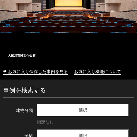
大船渡市民文化会館
❤ お気に入り保存した事例を見る
お気に入り機能について
事例を検索する
選択
建物分類
指定なし
選択
地域