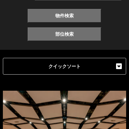
物件検索
部位検索
クイックソート