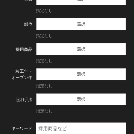
指定なし
選択
部位
指定なし
選択
採用商品
指定なし
竣工年・
選択
オープン年
指定なし
選択
照明手法
指定なし
キーワード