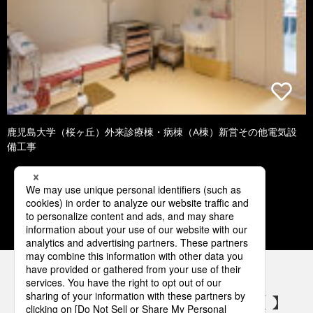
鹿児島大学（桜ヶ丘）外来診療棟・病棟（A棟）新営その他電気設
備工事
1
2
3
4
5
パナソニックの電気設備 SNSアカウント