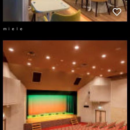
ｍｉｅｌｅ