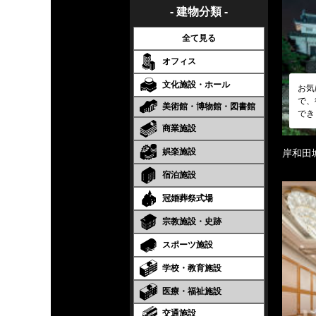
- 建物分類 -
全て見る
オフィス
文化施設・ホール
お気
で、
美術館・博物館・図書館
でき
商業施設
娯楽施設
岸和田
宿泊施設
冠婚葬祭式場
宗教施設・史跡
スポーツ施設
学校・教育施設
医療・福祉施設
交通施設