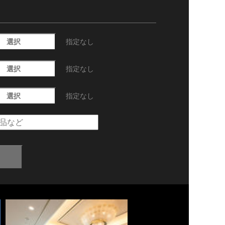
選択
指定なし
選択
指定なし
選択
指定なし