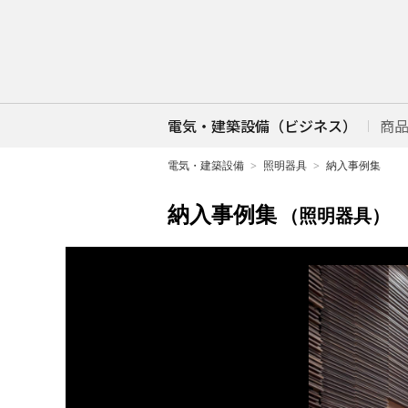
電気・建築設備（ビジネス）
商
電気・建築設備
照明器具
納入事例集
納入事例集
（照明器具）