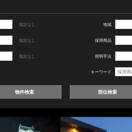
指定なし
地域
指定なし
採用商品
指定なし
照明手法
キーワード
物件検索
部位検索