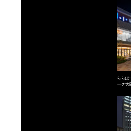
ららぽ
ーク大