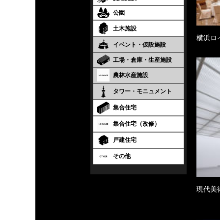
公園
土木施設
横浜ロ
イベント・仮設施設
工場・倉庫・生産施設
農林水産施設
タワー・モニュメント
集合住宅
集合住宅（改修）
戸建住宅
その他
現代美