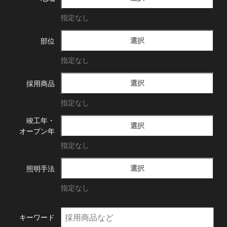
指定なし
選択
部位
指定なし
選択
採用商品
指定なし
竣工年・
選択
オープン年
指定なし
選択
照明手法
指定なし
キーワード