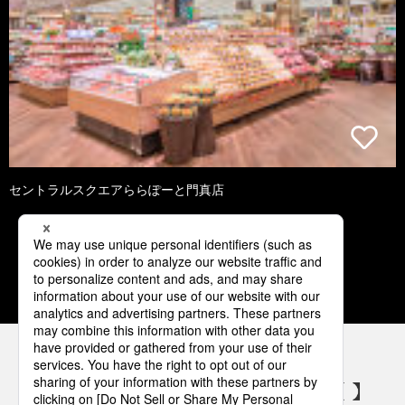
セントラルスクエアららぽーと門真店
1
2
3
4
5
パナソニックの電気設備 SNSアカウント