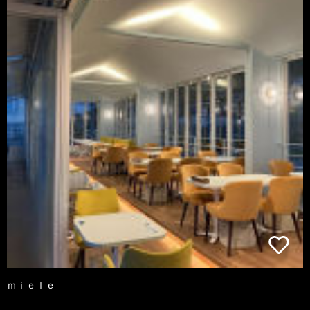
ｍｉｅｌｅ