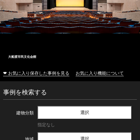
大船渡市民文化会館
❤ お気に入り保存した事例を見る
お気に入り機能について
事例を検索する
選択
建物分類
指定なし
選択
地域