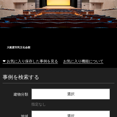
大船渡市民文化会館
❤ お気に入り保存した事例を見る
お気に入り機能について
事例を検索する
選択
建物分類
指定なし
選択
地域