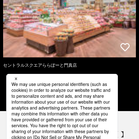
セントラルスクエアららぽーと門真店
1
2
3
4
5
パナソニックの電気設備 SNSアカウント