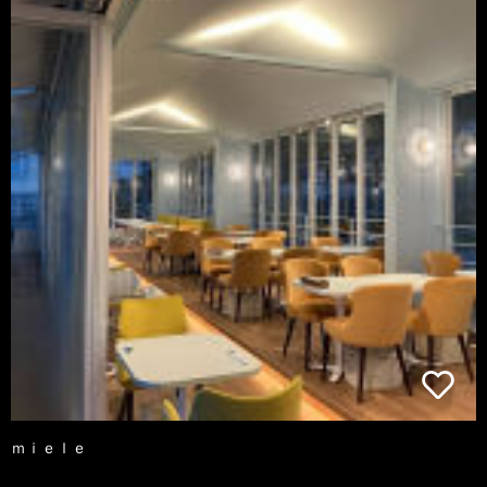
ｍｉｅｌｅ