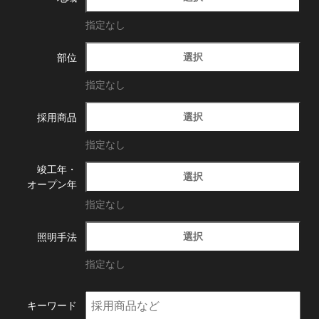
指定なし
選択
部位
指定なし
選択
採用商品
指定なし
竣工年・
選択
オープン年
指定なし
選択
照明手法
指定なし
キーワード