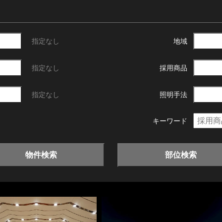
指定なし
地域
指定なし
採用商品
指定なし
照明手法
キーワード
物件検索
部位検索