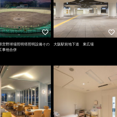
県営野球場照明塔照明設備その
大阪駅前地下道 東広場
工事他合併