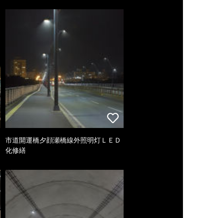
市道開運橋夕顔瀬橋線外照明灯ＬＥＤ
化修繕