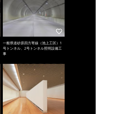
一般県道砂原四方寄線（池上工区）1
号トンネル、2号トンネル照明設備工
事