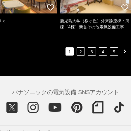
ｌｅ
鹿児島大学（桜ヶ丘）外来診療棟・病
棟（A棟）新営その他電気設備工事
1
2
3
4
5
パナソニックの電気設備 SNSアカウント