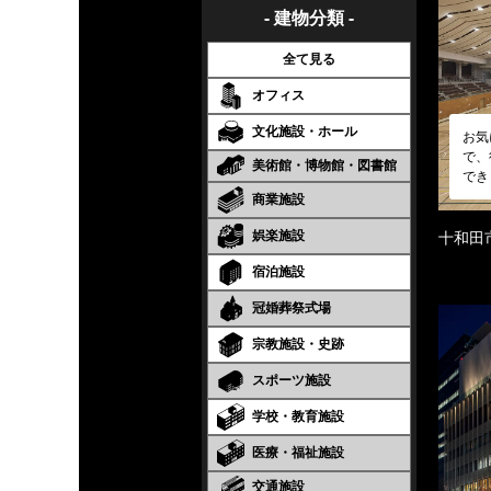
- 建物分類 -
全て見る
オフィス
文化施設・ホール
お気
で、
美術館・博物館・図書館
でき
商業施設
娯楽施設
十和田
宿泊施設
冠婚葬祭式場
宗教施設・史跡
スポーツ施設
学校・教育施設
医療・福祉施設
交通施設