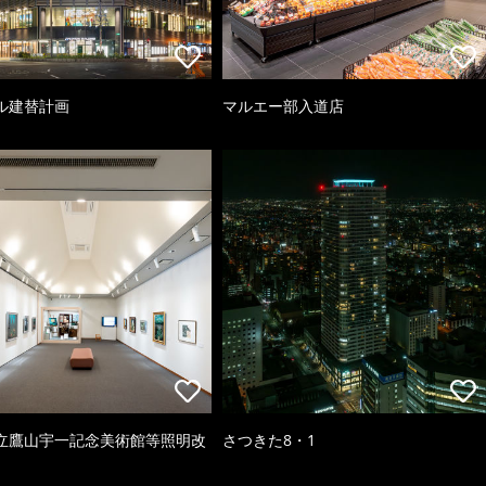
ル建替計画
マルエー部入道店
立鷹山宇一記念美術館等照明改
さつきた8・1