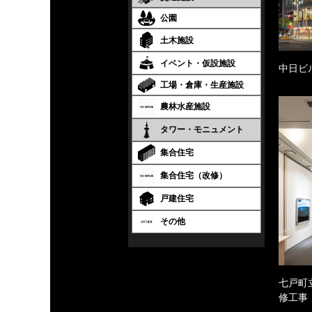
公園
土木施設
イベント・仮設施設
中日ビ
工場・倉庫・生産施設
農林水産施設
タワー・モニュメント
集合住宅
集合住宅（改修）
戸建住宅
その他
七戸町
修工事