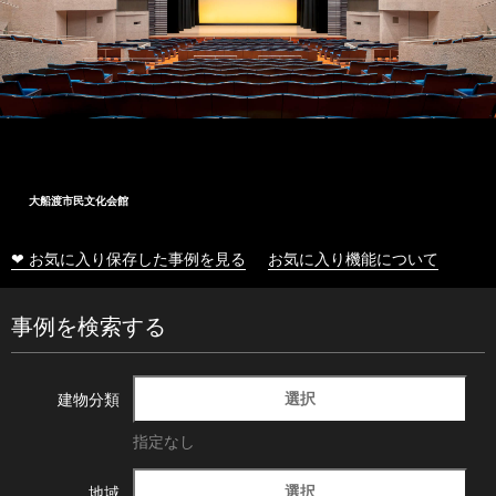
大船渡市民文化会館
❤ お気に入り保存した事例を見る
お気に入り機能について
事例を検索する
選択
建物分類
指定なし
選択
地域