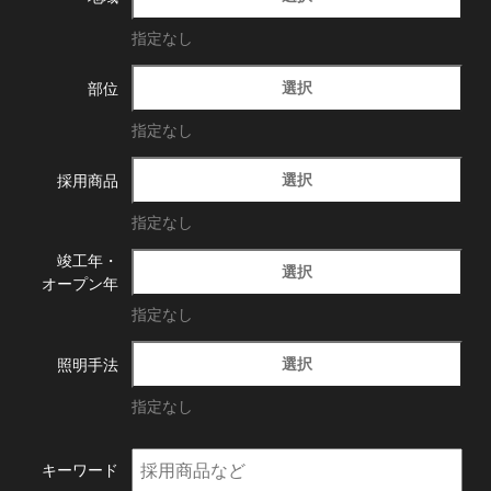
指定なし
選択
部位
指定なし
選択
採用商品
指定なし
竣工年・
選択
オープン年
指定なし
選択
照明手法
指定なし
キーワード