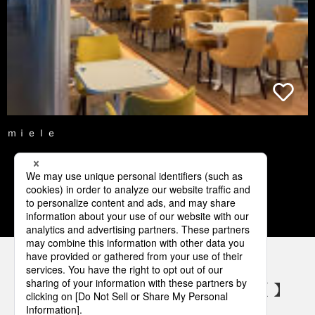
ｍｉｅｌｅ
1
2
3
4
5
パナソニックの電気設備 SNSアカウント