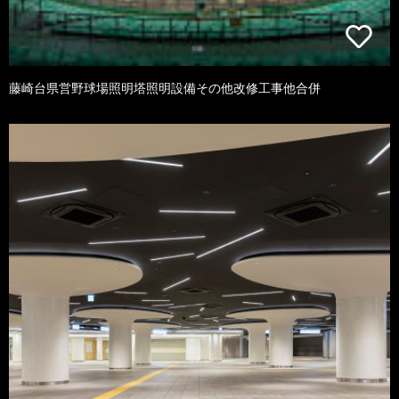
藤崎台県営野球場照明塔照明設備その他改修工事他合併