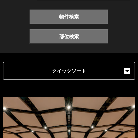
物件検索
部位検索
クイックソート