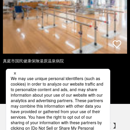
真庭市国民健康保険湯原温泉病院
1
2
3
4
5
パナソニックの電気設備 SNSアカウント