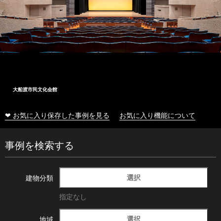
大船渡市民文化会館
❤ お気に入り保存した事例を見る
お気に入り機能について
事例を検索する
選択
建物分類
指定なし
選択
地域