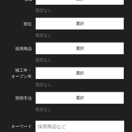
指定なし
選択
部位
指定なし
選択
採用商品
指定なし
竣工年・
選択
オープン年
指定なし
選択
照明手法
指定なし
キーワード