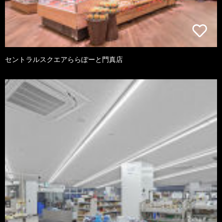
セントラルスクエアららぽーと門真店