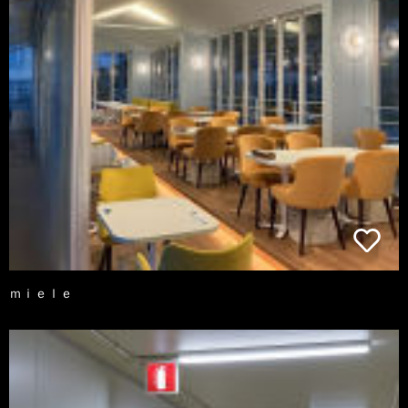
ｍｉｅｌｅ