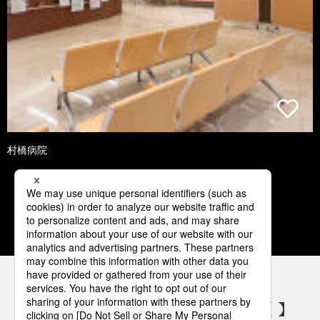
村橋病院
1
2
3
4
5
パナソニックの電気設備 SNSアカウント