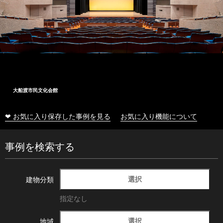
大船渡市民文化会館
❤ お気に入り保存した事例を見る
お気に入り機能について
事例を検索する
選択
建物分類
指定なし
選択
地域