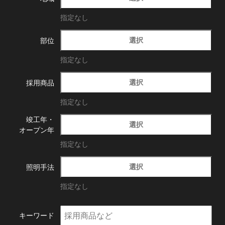
指定なし
選択
部位
指定なし
選択
採用商品
指定なし
竣工年・
選択
オープン年
指定なし
選択
照明手法
指定なし
キーワード