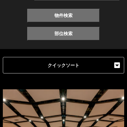
物件検索
部位検索
クイックソート