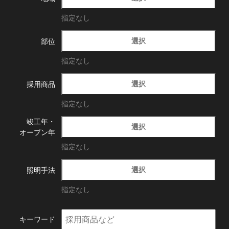
指定なし
選択
部位
指定なし
選択
採用商品
指定なし
竣工年・
選択
オープン年
指定なし
選択
照明手法
指定なし
キーワード