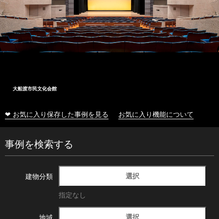
大船渡市民文化会館
❤ お気に入り保存した事例を見る
お気に入り機能について
事例を検索する
選択
建物分類
指定なし
選択
地域