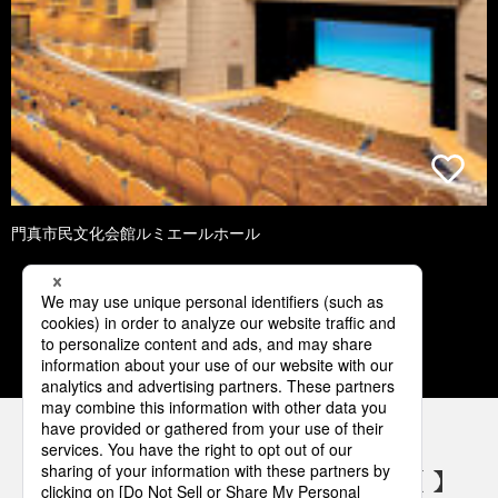
門真市民文化会館ルミエールホール
1
2
3
4
5
パナソニックの電気設備 SNSアカウント