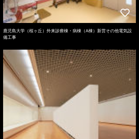
鹿児島大学（桜ヶ丘）外来診療棟・病棟（A棟）新営その他電気設
備工事