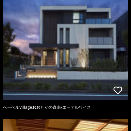
ヘーベルVillageおおたかの森南/エーデルワイス