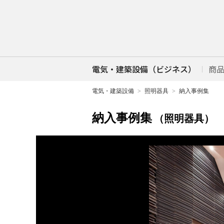
電気・建築設備（ビジネス）
商
電気・建築設備
照明器具
納入事例集
納入事例集
（照明器具）