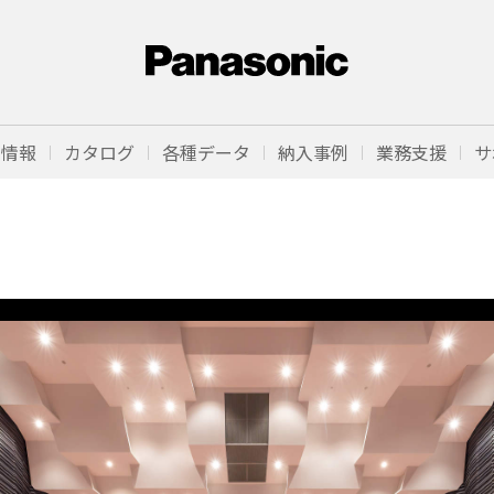
品情報
カタログ
各種データ
納入事例
業務支援
サ