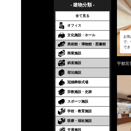
- 建物分類 -
全て見る
オフィス
文化施設・ホール
お気
で、
美術館・博物館・図書館
でき
商業施設
娯楽施設
宇都宮
宿泊施設
冠婚葬祭式場
宗教施設・史跡
スポーツ施設
学校・教育施設
医療・福祉施設
交通施設