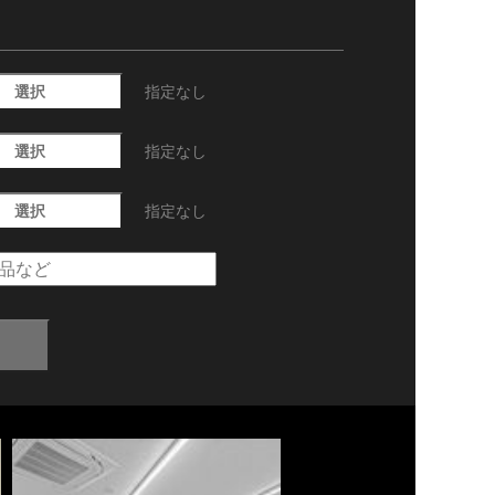
選択
指定なし
選択
指定なし
選択
指定なし