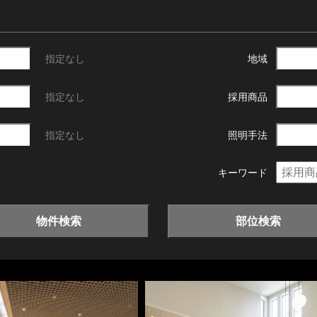
指定なし
地域
指定なし
採用商品
指定なし
照明手法
キーワード
物件検索
部位検索