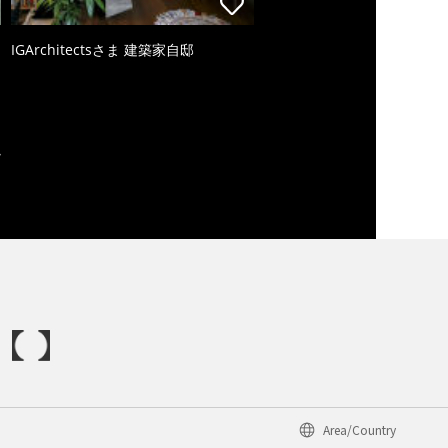
IGArchitectsさま 建築家自邸
Area/Country