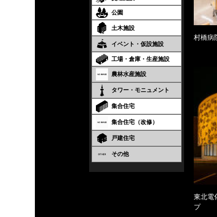
公園
土木施設
村橋病
イベント・仮設施設
工場・倉庫・生産施設
農林水産施設
タワー・モニュメント
集合住宅
集合住宅（改修）
戸建住宅
その他
東北電
プ