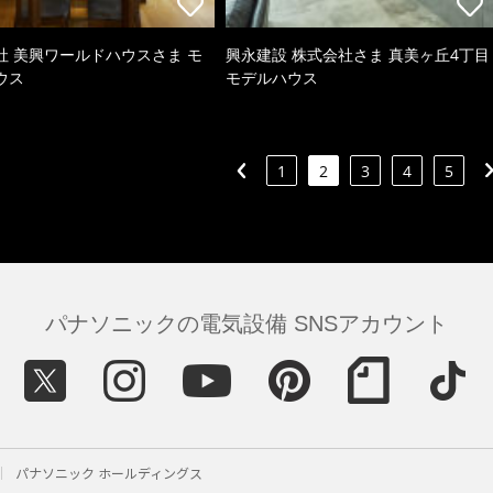
社 美興ワールドハウスさま モ
興永建設 株式会社さま 真美ヶ丘4丁目
ウス
モデルハウス
1
2
3
4
5
パナソニックの電気設備 SNSアカウント
パナソニック ホールディングス