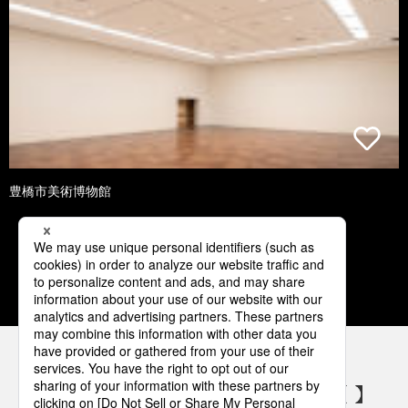
豊橋市美術博物館
1
2
3
4
5
パナソニックの電気設備 SNSアカウント