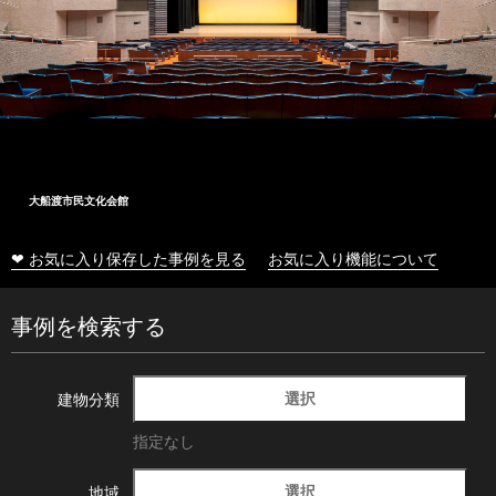
大船渡市民文化会館
❤ お気に入り保存した事例を見る
お気に入り機能について
事例を検索する
選択
建物分類
指定なし
選択
地域