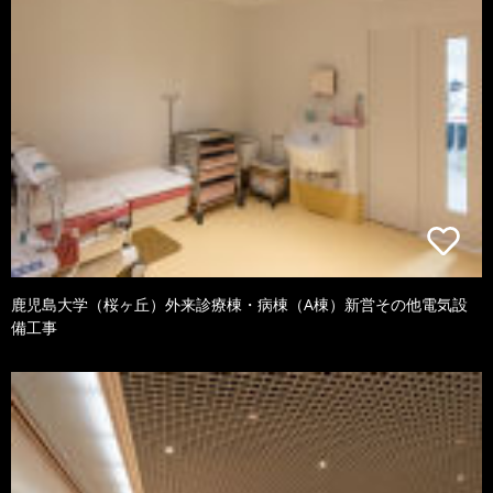
鹿児島大学（桜ヶ丘）外来診療棟・病棟（A棟）新営その他電気設
備工事