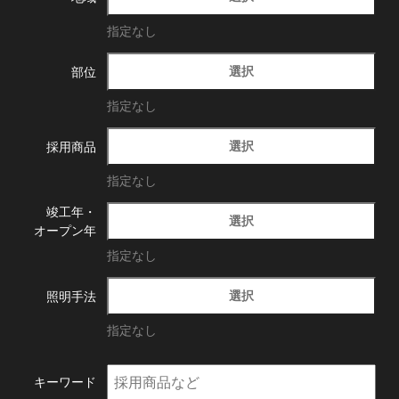
指定なし
選択
部位
指定なし
選択
採用商品
指定なし
竣工年・
選択
オープン年
指定なし
選択
照明手法
指定なし
キーワード