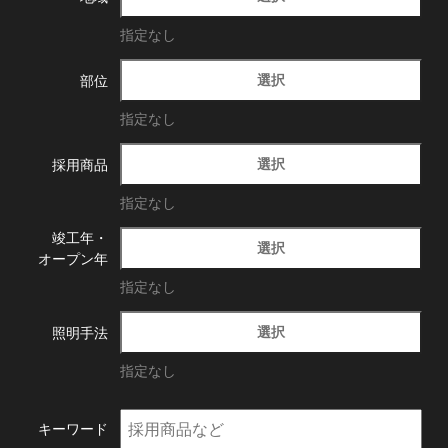
指定なし
選択
部位
指定なし
選択
採用商品
指定なし
竣工年・
選択
オープン年
指定なし
選択
照明手法
指定なし
キーワード