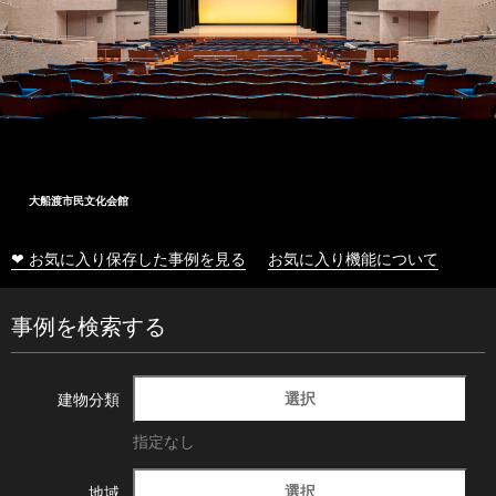
大船渡市民文化会館
❤ お気に入り保存した事例を見る
お気に入り機能について
事例を検索する
選択
建物分類
指定なし
選択
地域