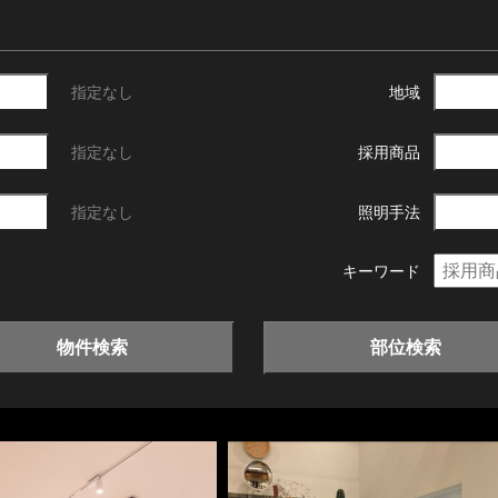
指定なし
地域
指定なし
採用商品
指定なし
照明手法
キーワード
物件検索
部位検索