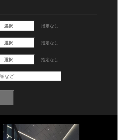
選択
指定なし
選択
指定なし
選択
指定なし