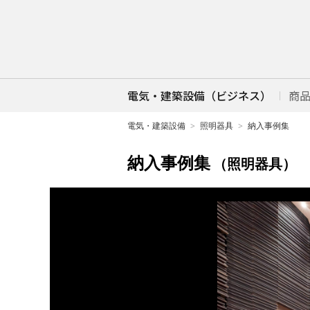
電気・建築設備（ビジネス）
商
電気・建築設備
照明器具
納入事例集
納入事例集
（照明器具）