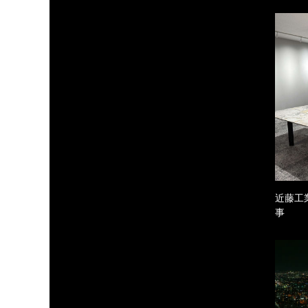
近藤工
事