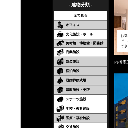
- 建物分類 -
全て見る
オフィス
文化施設・ホール
お気
で、
美術館・博物館・図書館
でき
商業施設
娯楽施設
内橋電
宿泊施設
冠婚葬祭式場
宗教施設・史跡
スポーツ施設
学校・教育施設
医療・福祉施設
交通施設