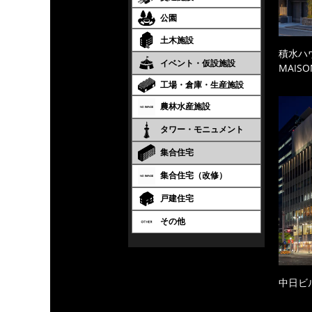
公園
土木施設
積水ハ
イベント・仮設施設
MAISO
工場・倉庫・生産施設
農林水産施設
タワー・モニュメント
集合住宅
集合住宅（改修）
戸建住宅
その他
中日ビ