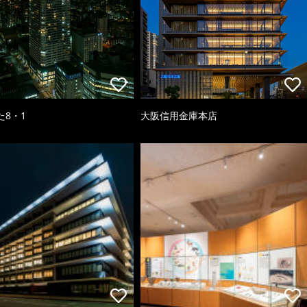
た8・1
大阪信用金庫本店