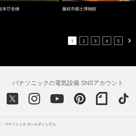
新本庁舎棟
藤枝市郷土博物館
1
2
3
4
5
パナソニックの電気設備 SNSアカウント
パナソニック ホールディングス