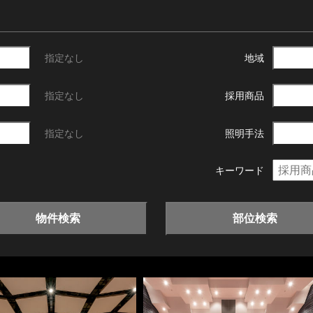
指定なし
地域
指定なし
採用商品
指定なし
照明手法
キーワード
物件検索
部位検索