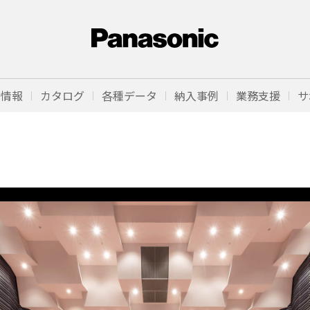
品情報
カタログ
各種データ
納入事例
業務支援
サ