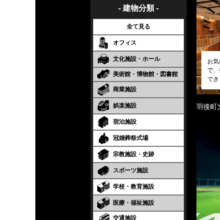
- 建物分類 -
全て見る
オフィス
文化施設・ホール
お気
で、
美術館・博物館・図書館
でき
商業施設
娯楽施設
羽後町
宿泊施設
冠婚葬祭式場
宗教施設・史跡
スポーツ施設
学校・教育施設
医療・福祉施設
交通施設