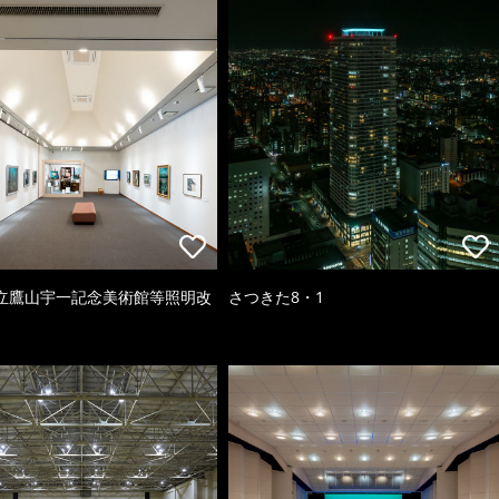
立鷹山宇一記念美術館等照明改
さつきた8・1