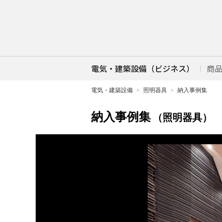
電気・建築設備（ビジネス）
商
電気・建築設備
照明器具
納入事例集
納入事例集
（照明器具）