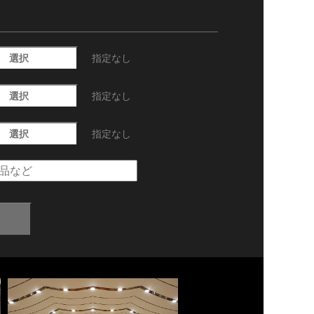
選択
指定なし
選択
指定なし
選択
指定なし