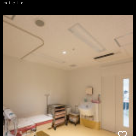
ｍｉｅｌｅ