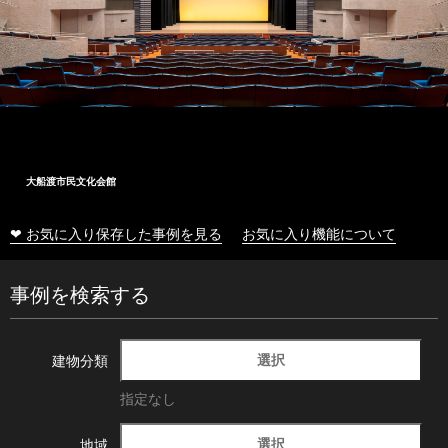
大船渡市民文化会館
❤ お気に入り保存した事例を見る
お気に入り機能について
事例を検索する
選択
建物分類
指定なし
選択
地域