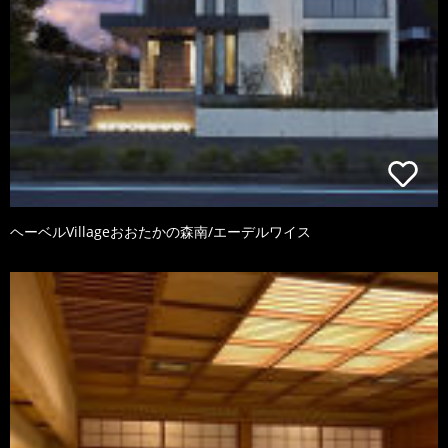
ヘーベルVillageおおたかの森南/エーデルワイス