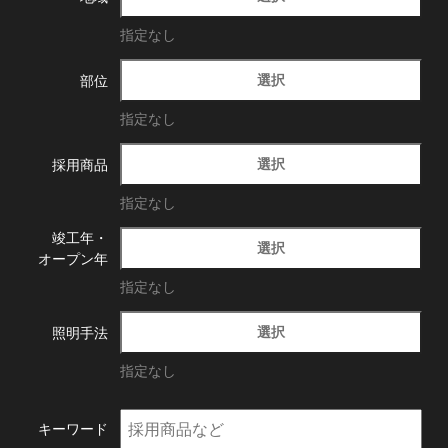
指定なし
選択
部位
指定なし
選択
採用商品
指定なし
竣工年・
選択
オープン年
指定なし
選択
照明手法
指定なし
キーワード