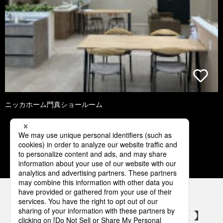
ニッカホーム門真ショールーム
1
2
3
4
5
パナソニックの電気設備 SNSアカウント