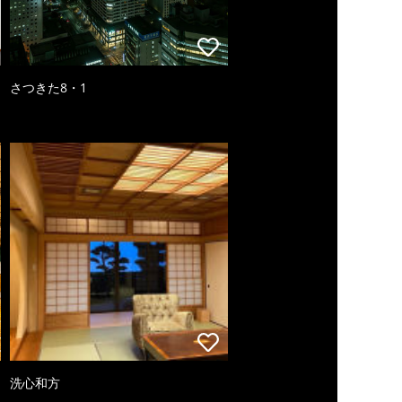
さつきた8・1
洗心和方