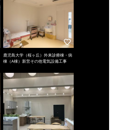
鹿児島大学（桜ヶ丘）外来診療棟・病
棟（A棟）新営その他電気設備工事