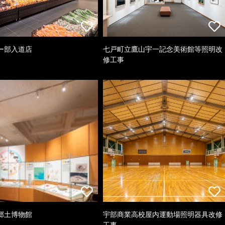
ー部入道店
七戸町立鷹山宇一記念美術館等照明改
修工事
郷土博物館
宇部商業高校屋内運動場照明器具改修
工事