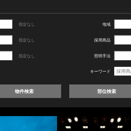
指定なし
地域
指定なし
採用商品
指定なし
照明手法
キーワード
物件検索
部位検索