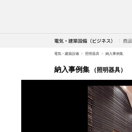
電気・建築設備（ビジネス）
商
電気・建築設備
照明器具
納入事例集
納入事例集
（照明器具）