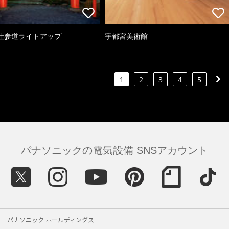
社参道ライトアップ
宇都宮美術館
1
2
3
4
5
パナソニックの電気設備 SNSアカウント
パナソニック ホールディングス