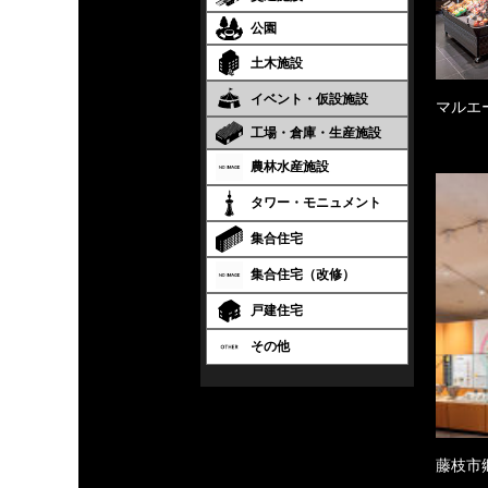
公園
土木施設
イベント・仮設施設
マルエ
工場・倉庫・生産施設
農林水産施設
タワー・モニュメント
集合住宅
集合住宅（改修）
戸建住宅
その他
藤枝市