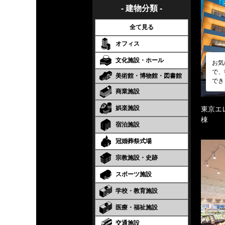
- 建物分類 -
全て見る
オフィス
文化施設・ホール
お気
で、
美術館・博物館・図書館
でき
商業施設
娯楽施設
東京エ
棟
宿泊施設
冠婚葬祭式場
宗教施設・史跡
スポーツ施設
学校・教育施設
医療・福祉施設
交通施設