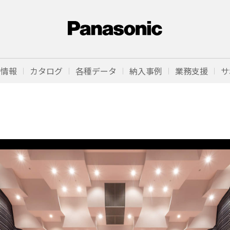
品情報
カタログ
各種データ
納入事例
業務支援
サ