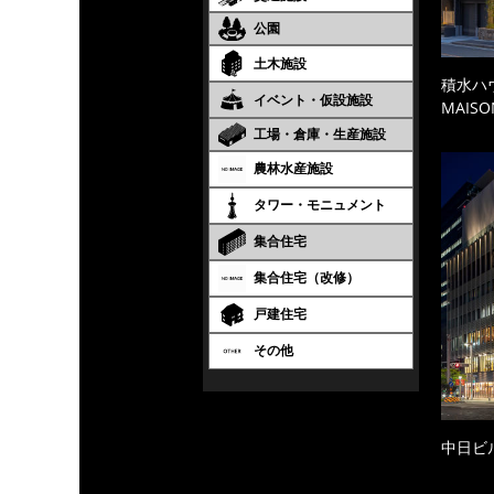
公園
土木施設
積水ハ
イベント・仮設施設
MAISO
工場・倉庫・生産施設
農林水産施設
タワー・モニュメント
集合住宅
集合住宅（改修）
戸建住宅
その他
中日ビ