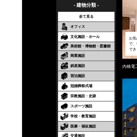
- 建物分類 -
全て見る
オフィス
文化施設・ホール
お気
で、
美術館・博物館・図書館
でき
商業施設
娯楽施設
内橋電
宿泊施設
冠婚葬祭式場
宗教施設・史跡
スポーツ施設
学校・教育施設
医療・福祉施設
交通施設