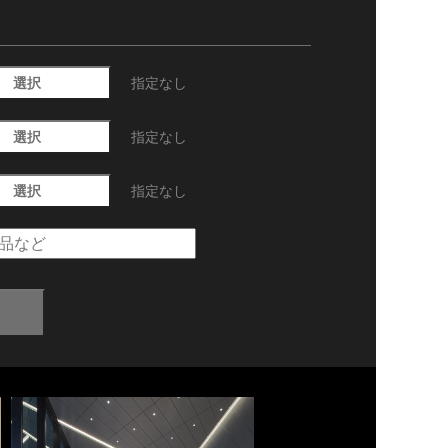
選択
指定なし
選択
指定なし
選択
指定なし