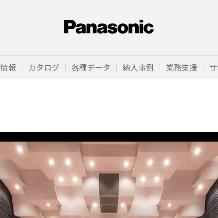
品情報
カタログ
各種データ
納入事例
業務支援
サ