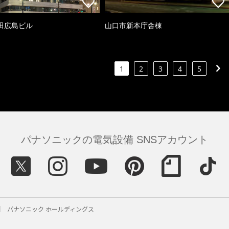
田広島ビル
山口市新本庁舎棟
1
2
3
4
5
パナソニックの電気設備 SNSアカウント
パナソニック ホールディングス