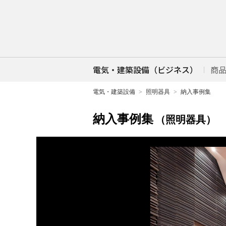
電気・建築設備（ビジネス）
商
電気・建築設備
照明器具
納入事例集
納入事例集
（照明器具）