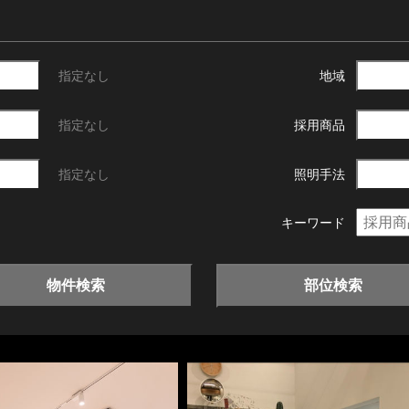
指定なし
地域
指定なし
採用商品
指定なし
照明手法
キーワード
物件検索
部位検索