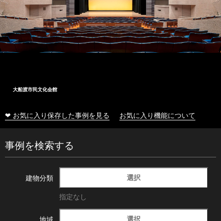
大船渡市民文化会館
❤ お気に入り保存した事例を見る
お気に入り機能について
事例を検索する
選択
建物分類
指定なし
選択
地域