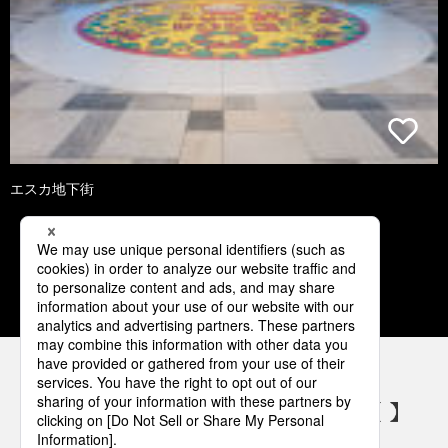
エスカ地下街
3
4
5
6
7
パナソニックの電気設備 SNSアカウント