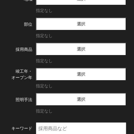
指定なし
選択
部位
指定なし
選択
採用商品
指定なし
竣工年・
選択
オープン年
指定なし
選択
照明手法
指定なし
キーワード