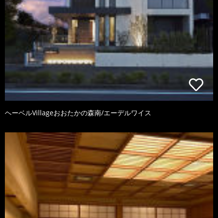
ヘーベルVillageおおたかの森南/エーデルワイス