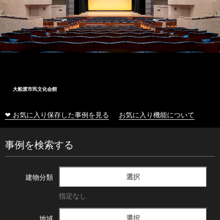
大船渡市民文化会館
❤ お気に入り保存した事例を見る
お気に入り機能について
事例を検索する
選択
建物分類
指定なし
選択
地域