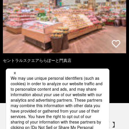
セントラルスクエアららぽーと門真店
1
2
3
4
5
パナソニックの電気設備 SNSアカウント