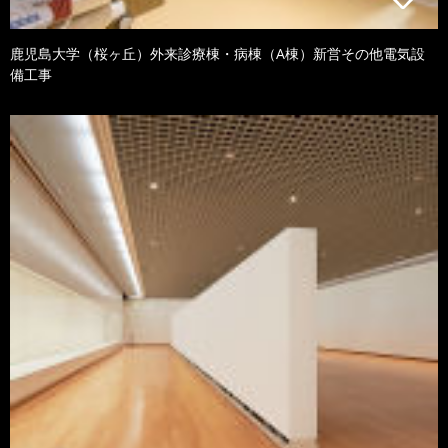
鹿児島大学（桜ヶ丘）外来診療棟・病棟（A棟）新営その他電気設
備工事