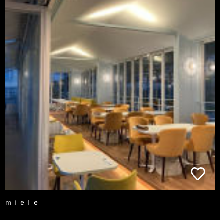
ｍｉｅｌｅ