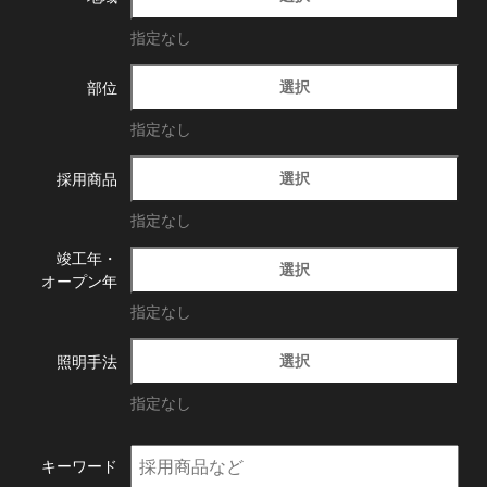
指定なし
選択
部位
指定なし
選択
採用商品
指定なし
竣工年・
選択
オープン年
指定なし
選択
照明手法
指定なし
キーワード