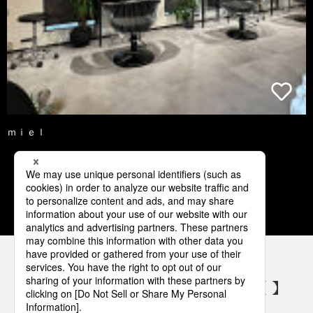
ｍｉｅｌ
1
2
3
4
5
パナソニックの電気設備 SNSアカウント