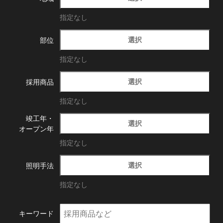
指定なし
選択
部位
指定なし
選択
採用商品
指定なし
竣工年・
選択
オープン年
指定なし
選択
照明手法
指定なし
キーワード