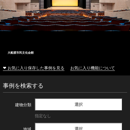
大船渡市民文化会館
❤ お気に入り保存した事例を見る
お気に入り機能について
事例を検索する
選択
建物分類
指定なし
選択
地域