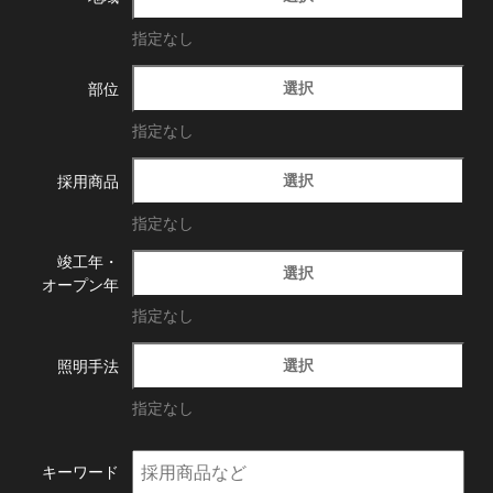
指定なし
選択
部位
指定なし
選択
採用商品
指定なし
竣工年・
選択
オープン年
指定なし
選択
照明手法
指定なし
キーワード