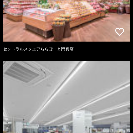
セントラルスクエアららぽーと門真店