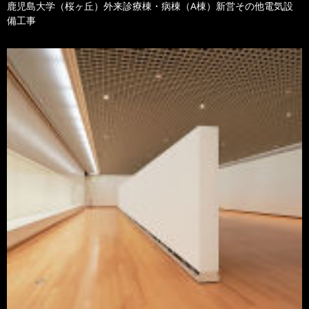
鹿児島大学（桜ヶ丘）外来診療棟・病棟（A棟）新営その他電気設
備工事