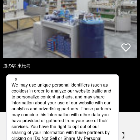
道の駅 東松島
1
2
3
4
5
パナソニックの電気設備 SNSアカウント