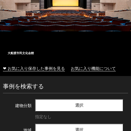
大船渡市民文化会館
❤ お気に入り保存した事例を見る
お気に入り機能について
事例を検索する
選択
建物分類
指定なし
選択
地域