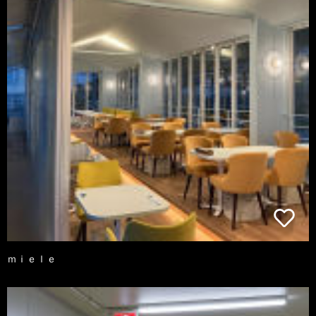
ｍｉｅｌｅ