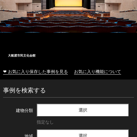
大船渡市民文化会館
❤ お気に入り保存した事例を見る
お気に入り機能について
事例を検索する
選択
建物分類
指定なし
選択
地域