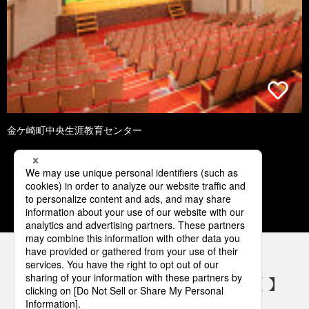
金ケ崎町中央生涯教育センター
1
2
3
4
5
パナソニックの電気設備 SNSアカウント