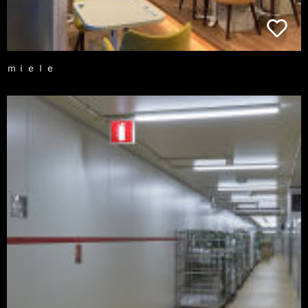
ｍｉｅｌｅ