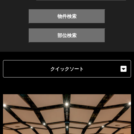
物件検索
部位検索
クイックソート