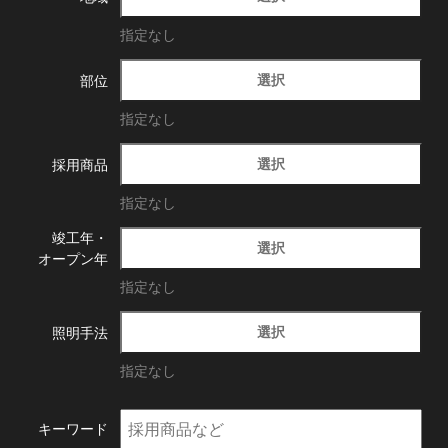
指定なし
選択
部位
指定なし
選択
採用商品
指定なし
竣工年・
選択
オープン年
指定なし
選択
照明手法
指定なし
キーワード